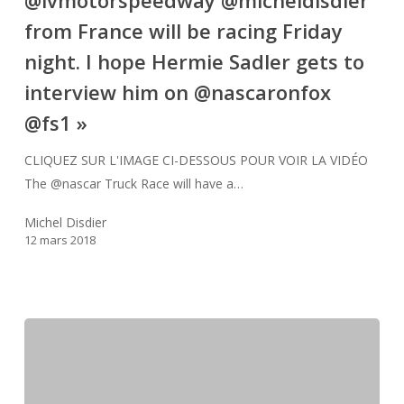
!!
from France will be racing Friday
;)
night. I hope Hermie Sadler gets to
« Nascar
interview him on @nascaronfox
Truck
Race
@fs1 »
will
CLIQUEZ SUR L'IMAGE CI-DESSOUS POUR VOIR LA VIDÉO
have
The @nascar Truck Race will have a…
a
European
Michel Disdier
flare
12 mars 2018
to
it
here
in
@lvmotorspeedway
@micheldisdier
from