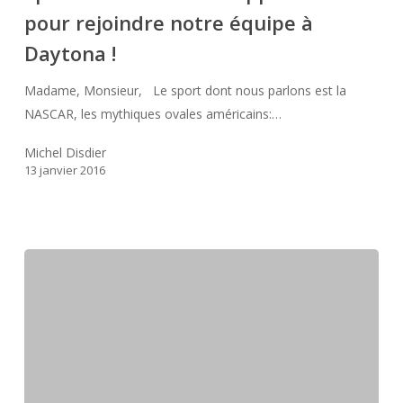
pour rejoindre notre équipe à
pour
rejoindre
Daytona !
notre
équipe
Madame, Monsieur, Le sport dont nous parlons est la
à
NASCAR, les mythiques ovales américains:…
Daytona
Michel Disdier
!
13 janvier 2016