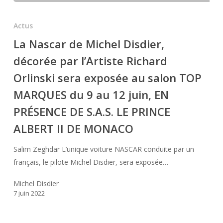
La
Nascar
Actus
de
La Nascar de Michel Disdier,
Michel
décorée par l’Artiste Richard
Disdier,
décorée
Orlinski sera exposée au salon TOP
par
MARQUES du 9 au 12 juin, EN
l’Artiste
PRÉSENCE DE S.A.S. LE PRINCE
Richard
Orlinski
ALBERT II DE MONACO
sera
Salim Zeghdar L’unique voiture NASCAR conduite par un
exposée
français, le pilote Michel Disdier, sera exposée…
au
salon
Michel Disdier
TOP
7 juin 2022
MARQUES
du