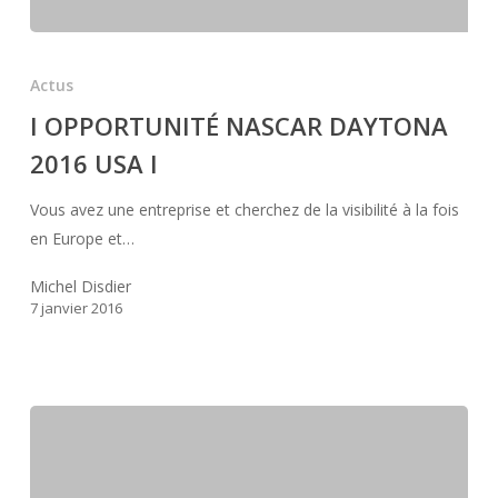
I
OPPORTUNITÉ
Actus
NASCAR
I OPPORTUNITÉ NASCAR DAYTONA
DAYTONA
2016 USA I
2016
USA
Vous avez une entreprise et cherchez de la visibilité à la fois
I
en Europe et…
Michel Disdier
7 janvier 2016