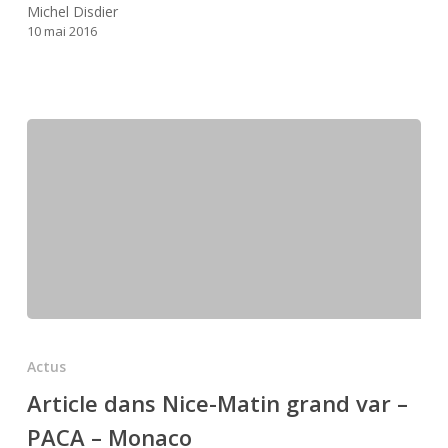
selon
Michel Disdier
Michel
10 mai 2016
Disdier »
Article
dans
Actus
Nice-
Article dans Nice-Matin grand var –
Matin
PACA – Monaco
grand