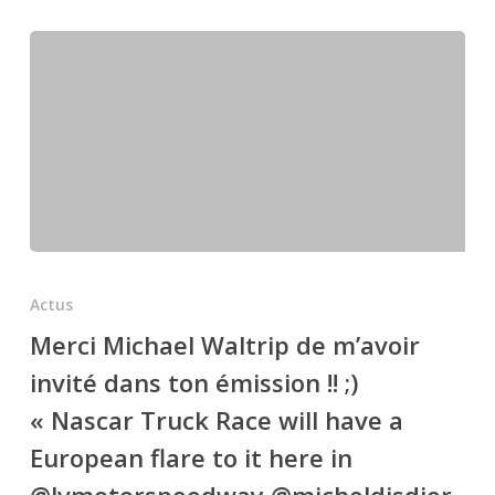
9
au
12
juin,
EN
PRÉSENCE
DE
S.A.S.
LE
Merci
PRINCE
Michael
ALBERT
Actus
Waltrip
II
Merci Michael Waltrip de m’avoir
de
DE
invité dans ton émission !! ;)
m’avoir
MONACO
invité
« Nascar Truck Race will have a
dans
European flare to it here in
ton
@lvmotorspeedway @micheldisdier
émission