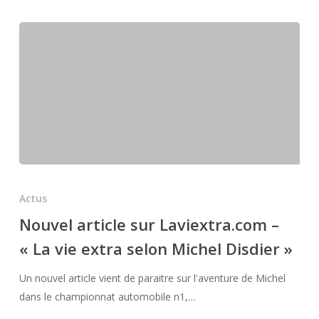
français
engagé
qui
fera
son
grand
retour
en
Nascar
à
Nouvel
Las
article
Actus
Vegas
sur
Nouvel article sur Laviextra.com –
le
Laviextra.com
« La vie extra selon Michel Disdier »
2
–
mars
« La
Un nouvel article vient de paraitre sur l'aventure de Michel
prochain
vie
dans le championnat automobile n1,…
!
extra