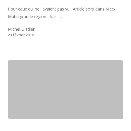
var
Pour ceux qui ne l'avaient pas vu ! Article sorti dans Nice-
–
Matin grande région - Var -…
PACA
–
Michel Disdier
Monaco
23 février 2016
Disdier,
destination