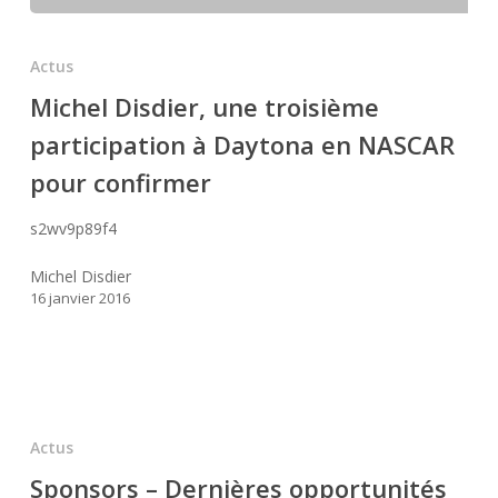
Michel
Disdier,
Actus
une
Michel Disdier, une troisième
troisième
participation à Daytona en NASCAR
participation
à
pour confirmer
Daytona
en
s2wv9p89f4
NASCAR
Michel Disdier
pour
16 janvier 2016
confirmer
Sponsors
–
Actus
Dernières
Sponsors – Dernières opportunités
opportunités