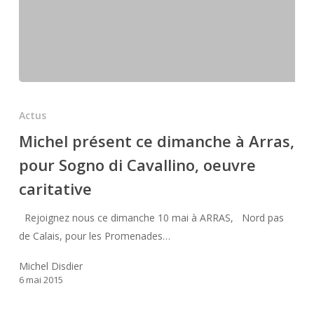
Michel
présent
Actus
ce
Michel présent ce dimanche à Arras,
dimanche
pour Sogno di Cavallino, oeuvre
à
Arras,
caritative
pour
Sogno
Rejoignez nous ce dimanche 10 mai à ARRAS, Nord pas
di
de Calais, pour les Promenades…
Cavallino,
Michel Disdier
oeuvre
6 mai 2015
caritative