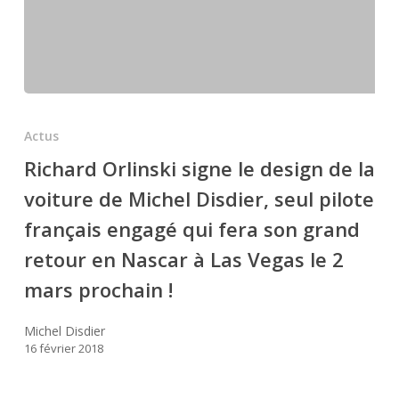
France
will
be
racing
Richard
Friday
Orlinski
night.
Actus
signe
I
Richard Orlinski signe le design de la
le
hope
voiture de Michel Disdier, seul pilote
design
Hermie
de
français engagé qui fera son grand
Sadler
la
gets
retour en Nascar à Las Vegas le 2
voiture
to
mars prochain !
de
interview
Michel
him
Michel Disdier
Disdier,
on
16 février 2018
seul
@nascaronfox
pilote
@fs1 »