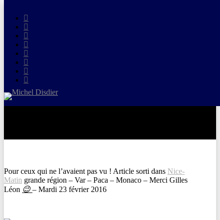
Skip
to
twitter
main
facebook
content
vimeo
pinterest
linkedin
youtube
Article dans Nice-Matin grand var –
google-
plus
instagram
PACA – Monaco
By
Michel Disdier
23 février 2016
Actus
Pour ceux qui ne l’avaient pas vu ! Article sorti dans
Nice-
Matin
grande région – Var – Paca – Monaco – Merci Gilles
Léon
😉
– Mardi 23 février 2016