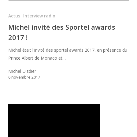
Michel
invité
Actus
Interview radio
des
Michel invité des Sportel awards
Sportel
2017 !
awards
2017
Michel était l'invité des sportel awards 2017, en présence du
!
Prince Albert de Monaco et…
Michel Disdier
6 novembre 2017