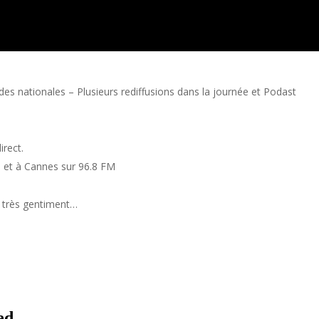
es nationales – Plusieurs rediffusions dans la journée et Podast
irect.
M et à Cannes sur 96.8 FM
e très gentiment…