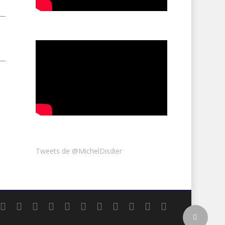
Tweets de @MichelDisdier
r
x-
facebook
vimeo
pinterest
linkedin
youtube
RSS
google-
instagram
snapchat
tiktok
twitter
plus