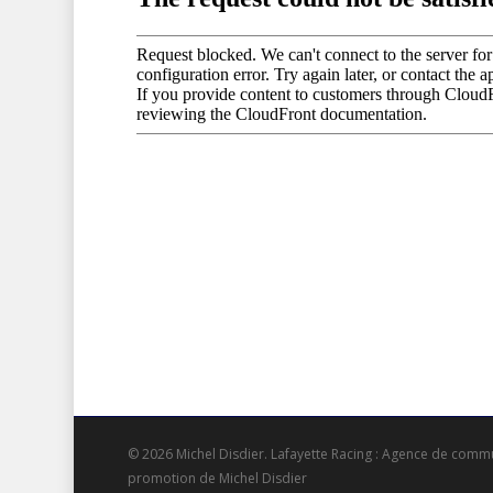
© 2026 Michel Disdier.
Lafayette Racing : Agence de commu
promotion de Michel Disdier