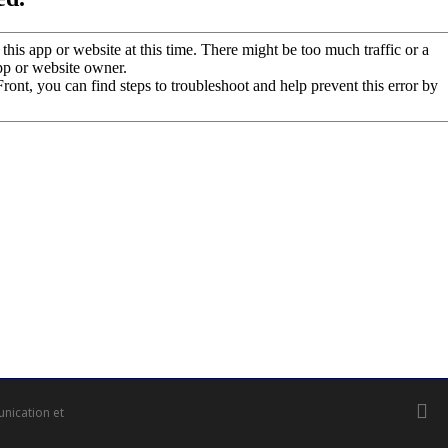
twitte
nication et