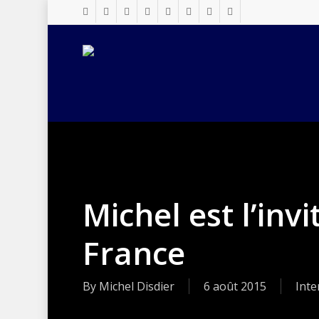
Skip
twitter
facebook
vimeo
pinterest
linkedin
youtube
google-
instagram
to
plus
main
content
Michel est l’inv
France
By
Michel Disdier
6 août 2015
Inte